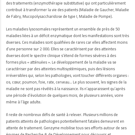
des traitements (enzymothérapie substitutive) qui ont particulièrement
contribué à transformer la vie des patients (Maladie de Gaucher, Maladie
de Fabry, Mucopolysaccharidose de type I, Maladie de Pompe).
Les maladies lysosomales représentent un ensemble de près de 50
maladies liées à un déficit enzymatique dont les manifestations sont très
diverses. Ces maladies sont qualifiées de rares car elles affectent moins
d’une personne sur 2 000. Elles se caractérisent par des atteintes
diverses dont le spectre clinique s’étend de formes sévères à des
formes plus « atténuées ». Le développement de la maladie va se
caractériser par des atteintes multisystémiques, puis des lésions
irréversibles qui, selon les pathologies, vont toucher différents organes :
os, cœur, poumon, foie, rate, cerveau… Le plus souvent, les signes de la
maladie ne sont pas révélés à la naissance. Ils n’apparaissent qu’après
une période d’évolution de quelques mois, de plusieurs années, voire
même à l’âge adulte.
Il reste de nombreux défis de santé à relever. Plusieurs millions de
patients atteints de pathologies potentiellement fatales demeurent en
attente de traitement. Genzyme mobilise tous ses efforts autour de ses
équipes de Recherche & de Développement pour découvrir et