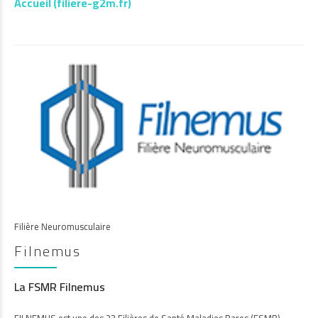
Accueil (
filiere-g2m.fr
)
Filière Neuromusculaire
Filnemus
La FSMR Filnemus
FILNEMUS est une des 23 Filières de Santé Maladies Rares (FSMR)