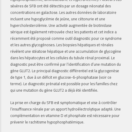
sévères de SFB ont été détectés par un dosage néonatal des
concentrations en galactose. Les autres données de laboratoire
incluent une hypoglycémie de jeûne, une cétonurie et une
hypercholesterolémie. Une activité augmentée de biotinidase
sérique est également retrouvée chez les patients et cet indice a
récemment été proposé comme outil diagnostic pour ce syndrome
et les autres glycogénoses. Les biopsies hépatiques et rénales
révèlent une stéatose hépatique et une accumulation de glycogène
dans les hépatocytes et les cellules du tubule rénal proximal. Le
diagnostic peut être confirmé par l’identification d’une mutation du
gène GLUT2. Le principal diagnostic différentiel est la glycogenèse
de type 1, due à un déficit en glucose-6-phosphatase (voir ce
terme). Le diagnostic prénatal est possible pour les familles chez
qui une mutation du gène GLUT2 a déjà été identifiée.
La prise en charge du SFB est symptomatique et vise à contrôler
l’insuffisance rénale par un apport hydroélectrolytique adapté. Une
complémentation en vitamine D et phosphate est nécessaire pour
prévenir le rachitisme hypophosphatémique.