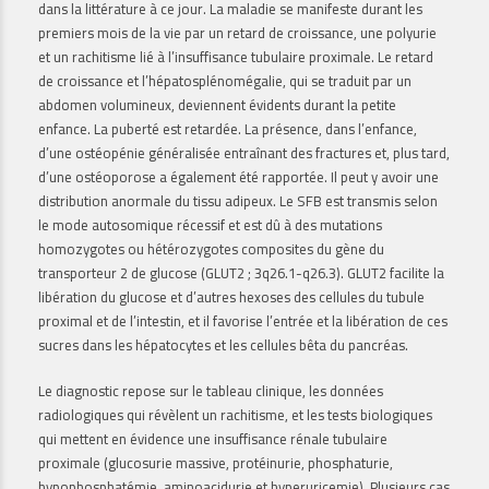
dans la littérature à ce jour. La maladie se manifeste durant les
premiers mois de la vie par un retard de croissance, une polyurie
et un rachitisme lié à l’insuffisance tubulaire proximale. Le retard
de croissance et l’hépatosplénomégalie, qui se traduit par un
abdomen volumineux, deviennent évidents durant la petite
enfance. La puberté est retardée. La présence, dans l’enfance,
d’une ostéopénie généralisée entraînant des fractures et, plus tard,
d’une ostéoporose a également été rapportée. Il peut y avoir une
distribution anormale du tissu adipeux. Le SFB est transmis selon
le mode autosomique récessif et est dû à des mutations
homozygotes ou hétérozygotes composites du gène du
transporteur 2 de glucose (GLUT2 ; 3q26.1-q26.3). GLUT2 facilite la
libération du glucose et d’autres hexoses des cellules du tubule
proximal et de l’intestin, et il favorise l’entrée et la libération de ces
sucres dans les hépatocytes et les cellules bêta du pancréas.
Le diagnostic repose sur le tableau clinique, les données
radiologiques qui révèlent un rachitisme, et les tests biologiques
qui mettent en évidence une insuffisance rénale tubulaire
proximale (glucosurie massive, protéinurie, phosphaturie,
hypophosphatémie, aminoacidurie et hyperuricemie). Plusieurs cas