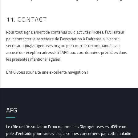
11. CONTACT
Pour tout signalement de contenus ou d’activités illicites, l’Utilisateur
peut contacter le secrétaire de l’association à l’adresse suivante :
secretariat@glycogenoses.org ou par courrier recommandé avec
accusé de réception adressé à l’AFG aux coordonnées précisées dans
les présentes mentions légales.
L’AFG vous souhaite une excellente navigation !
AFG
Le rôle de L'Association Francophone des Glycogénoses est d'être un
pôle d'entraide pour toutes les personnes concernées par cette maladie