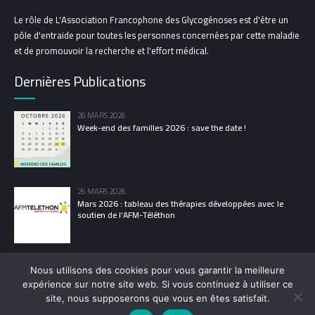
Le rôle de L'Association Francophone des Glycogénoses est d'être un
pôle d'entraide pour toutes les personnes concernées par cette maladie
et de promouvoir la recherche et l'effort médical.
Dernières Publications
26 MARS 2026
Week-end des familles 2026 : save the date !
26 MARS 2026
Mars 2026 : tableau des thérapies développées avec le
soutien de l'AFM-Téléthon
Nous utilisons des cookies pour vous garantir la meilleure
expérience sur notre site web. Si vous continuez à utiliser ce
© 2021 L’Association Francophone des Glycogénoses
site, nous supposerons que vous en êtes satisfait.
POLITIQUE DE CONFIDENTIALITÉ
MENTIONS LÉGALES
LES GLYCOGÉNOSES