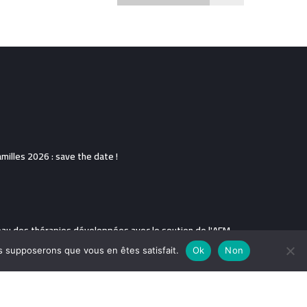
illes 2026 : save the date !
eau des thérapies développées avec le soutien de l'AFM-
us supposerons que vous en êtes satisfait.
Ok
Non