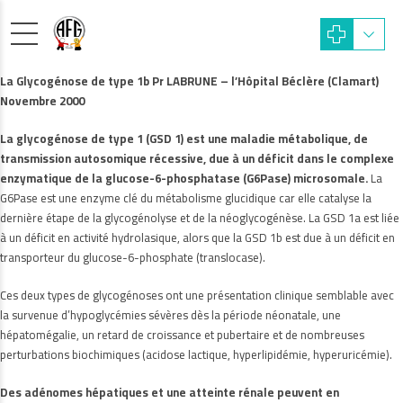
La Glycogénose de type 1b Pr LABRUNE – l’Hôpital Béclère (Clamart)
Novembre 2000
La glycogénose de type 1 (GSD 1) est une maladie métabolique, de
transmission autosomique récessive, due à un déficit dans le complexe
enzymatique de la glucose-6-phosphatase (G6Pase) microsomale.
La
G6Pase est une enzyme clé du métabolisme glucidique car elle catalyse la
dernière étape de la glycogénolyse et de la néoglycogénèse. La GSD 1a est liée
à un déficit en activité hydrolasique, alors que la GSD 1b est due à un déficit en
transporteur du glucose-6-phosphate (translocase).
Ces deux types de glycogénoses ont une présentation clinique semblable avec
la survenue d’hypoglycémies sévères dès la période néonatale, une
hépatomégalie, un retard de croissance et pubertaire et de nombreuses
perturbations biochimiques (acidose lactique, hyperlipidémie, hyperuricémie).
Des adénomes hépatiques et une atteinte rénale peuvent en