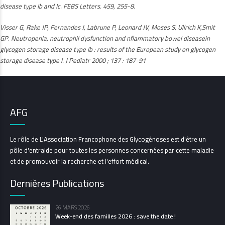
disease type Ib and Ic. FEBS Letters. 459, 255-8.
Visser G, Rake JP, Fernandes J, Labrune P, Leonard JV, Moses S, Ullrich K,Smit
GP. Neutropenia, neutrophil dysfunction and nflammatory bowel diseasein
glycogen storage disease type Ib : results of the European study on glycogen
storage disease type I. J Pediatr 2000 ; 137 : 187-91
AFG
Le rôle de L'Association Francophone des Glycogénoses est d'être un
pôle d'entraide pour toutes les personnes concernées par cette maladie
et de promouvoir la recherche et l'effort médical.
Dernières Publications
26 MARS 2026
Week-end des familles 2026 : save the date !