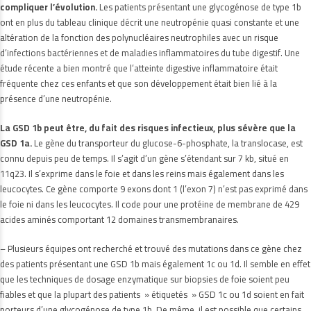
compliquer l’évolution.
Les patients présentant une glycogénose de type 1b
ont en plus du tableau clinique décrit une neutropénie quasi constante et une
altération de la fonction des polynucléaires neutrophiles avec un risque
d’infections bactériennes et de maladies inflammatoires du tube digestif. Une
étude récente a bien montré que l’atteinte digestive inflammatoire était
fréquente chez ces enfants et que son développement était bien lié à la
présence d’une neutropénie.
La GSD 1b peut être, du fait des risques infectieux, plus sévère que la
GSD 1a.
Le gène du transporteur du glucose-6-phosphate, la translocase, est
connu depuis peu de temps. Il s’agit d’un gène s’étendant sur 7 kb, situé en
11q23. Il s’exprime dans le foie et dans les reins mais également dans les
leucocytes. Ce gène comporte 9 exons dont 1 (l’exon 7) n’est pas exprimé dans
le foie ni dans les leucocytes. Il code pour une protéine de membrane de 429
acides aminés comportant 12 domaines transmembranaires.
– Plusieurs équipes ont recherché et trouvé des mutations dans ce gène chez
des patients présentant une GSD 1b mais également 1c ou 1d. Il semble en effet
que les techniques de dosage enzymatique sur biopsies de foie soient peu
fiables et que la plupart des patients » étiquetés » GSD 1c ou 1d soient en fait
porteurs d’une glycogénose de type 1b. De même, il est possible que certains