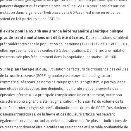
patients diagnostiqués comme porteurs d’une GSD 1a pour lesquels aucune
mutation dans le gène de l’hydrolase de la G6Pase n’est mise en évidence
soient en fait porteurs d’une GSD 1b.
Il existe pour la GSD 1b une grande hétérogénéité génétique puisque
plus de trente mutations ont déjà été décrites.
Deux mutations semblent
prépondérantes dans la population caucasienne (1211-1212 del CT et G339C) ;
elles représentent à elles seules 35 % des mutations. De même, une mutation
est retrouvée plus fréquemment dans la population Japonaise : W118R.
Sur le plan thérapeutique,
l’utilisation de facteurs de croissance des cellules
de la moelle osseuse (GCSF : granulocyte colony-stimulating factor),
commercialisés sous les noms de Neupogen et Lenograstim, a permis, dans
une étude rétrospective, une diminution du nombre et de la sévérité des
épisodes infectieux. La principale complication de ce traitement, outre son
caractère contraignant, a été l’augmentation, 4 fois sur 18, du volume de la
rate. Ce dernier a régressé après diminution des doses de GCSF. Des douleurs
osseuses transitoires, de la fièvre et des douleurs articulaires peuvent
également survenir, surtout au début du traitement. De plus les indications de
ce traitement doivent être discutées au cas par cas et il semble souhaitable de