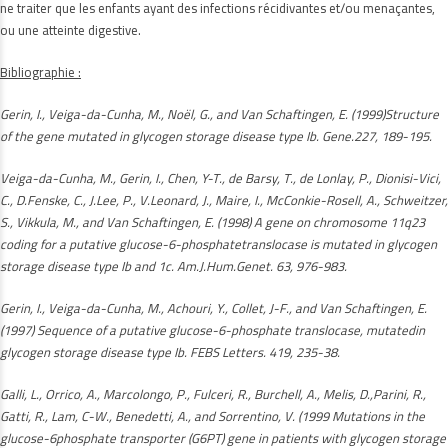
ne traiter que les enfants ayant des infections récidivantes et/ou menaçantes,
ou une atteinte digestive.
Bibliographie :
Gerin, I., Veiga-da-Cunha, M., Noël, G., and Van Schaftingen, E. (1999)Structure
of the gene mutated in glycogen storage disease type Ib. Gene.227, 189-195.
Veiga-da-Cunha, M., Gerin, I., Chen, Y-T., de Barsy, T., de Lonlay, P., Dionisi-Vici,
C., D.Fenske, C., J.Lee, P., V.Leonard, J., Maire, I., McConkie-Rosell, A., Schweitzer,
S., Vikkula, M., and Van Schaftingen, E. (1998) A gene on chromosome 11q23
coding for a putative glucose-6-phosphatetranslocase is mutated in glycogen
storage disease type Ib and 1c. Am.J.Hum.Genet. 63, 976-983.
Gerin, I., Veiga-da-Cunha, M., Achouri, Y., Collet, J-F., and Van Schaftingen, E.
(1997) Sequence of a putative glucose-6-phosphate translocase, mutatedin
glycogen storage disease type Ib. FEBS Letters. 419, 235-38.
Galli, L., Orrico, A., Marcolongo, P., Fulceri, R., Burchell, A., Melis, D.,Parini, R.,
Gatti, R., Lam, C-W., Benedetti, A., and Sorrentino, V. (1999 Mutations in the
glucose-6phosphate transporter (G6PT) gene in patients with glycogen storage