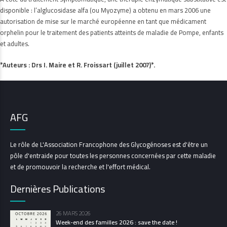
disponible : l’alglucosidase alfa (ou Myozyme) a obtenu en mars 2006 une
autorisation de mise sur le marché européenne en tant que médicament
orphelin pour le traitement des patients atteints de maladie de Pompe, enfants
et adultes.
*Auteurs : Drs I. Maire et R. Froissart (juillet 2007)*.
AFG
Le rôle de L'Association Francophone des Glycogénoses est d'être un
pôle d'entraide pour toutes les personnes concernées par cette maladie
et de promouvoir la recherche et l'effort médical.
Dernières Publications
26 MARS 2026
Week-end des familles 2026 : save the date !