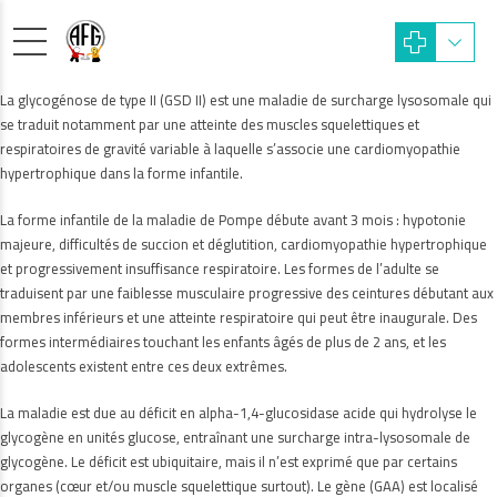
La glycogénose de type II (GSD II) est une maladie de surcharge lysosomale qui
se traduit notamment par une atteinte des muscles squelettiques et
respiratoires de gravité variable à laquelle s’associe une cardiomyopathie
hypertrophique dans la forme infantile.
La forme infantile de la maladie de Pompe débute avant 3 mois : hypotonie
majeure, difficultés de succion et déglutition, cardiomyopathie hypertrophique
et progressivement insuffisance respiratoire. Les formes de l’adulte se
traduisent par une faiblesse musculaire progressive des ceintures débutant aux
membres inférieurs et une atteinte respiratoire qui peut être inaugurale. Des
formes intermédiaires touchant les enfants âgés de plus de 2 ans, et les
adolescents existent entre ces deux extrêmes.
La maladie est due au déficit en alpha-1,4-glucosidase acide qui hydrolyse le
glycogène en unités glucose, entraînant une surcharge intra-lysosomale de
glycogène. Le déficit est ubiquitaire, mais il n’est exprimé que par certains
organes (cœur et/ou muscle squelettique surtout). Le gène (GAA) est localisé