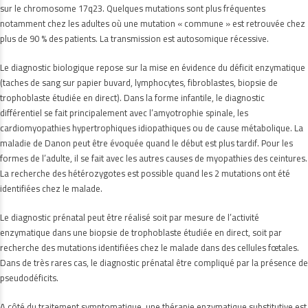
sur le chromosome 17q23. Quelques mutations sont plus fréquentes
notamment chez les adultes où une mutation « commune » est retrouvée chez
plus de 90 % des patients. La transmission est autosomique récessive.
Le diagnostic biologique repose sur la mise en évidence du déficit enzymatique
(taches de sang sur papier buvard, lymphocytes, fibroblastes, biopsie de
trophoblaste étudiée en direct). Dans la forme infantile, le diagnostic
différentiel se fait principalement avec l’amyotrophie spinale, les
cardiomyopathies hypertrophiques idiopathiques ou de cause métabolique. La
maladie de Danon peut être évoquée quand le début est plus tardif. Pour les
formes de l’adulte, il se fait avec les autres causes de myopathies des ceintures.
La recherche des hétérozygotes est possible quand les 2 mutations ont été
identifiées chez le malade.
Le diagnostic prénatal peut être réalisé soit par mesure de l’activité
enzymatique dans une biopsie de trophoblaste étudiée en direct, soit par
recherche des mutations identifiées chez le malade dans des cellules fœtales.
Dans de très rares cas, le diagnostic prénatal être compliqué par la présence de
pseudodéficits.
A côté du traitement symptomatique, une thérapie enzymatique substitutive est