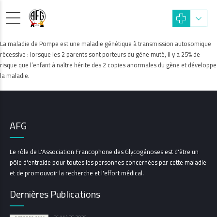
La maladie de Pompe est une maladie génétique à transmission autosomique
récessive : lorsque les 2 parents sont porteurs du gène muté, il y a 25% de
risque que l’enfant à naître hérite des 2 copies anormales du gène et développe
la maladie.
AFG
Le rôle de L'Association Francophone des Glycogénoses est d'être un
pôle d'entraide pour toutes les personnes concernées par cette maladie
et de promouvoir la recherche et l'effort médical.
Dernières Publications