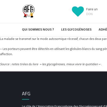
Faire un
DON
QUI SOMMES NOUS ?
LES GLYCOGÉNOSES
ADHÉ
La maladie se transmet sur le mode autosomique récessif, chacun des deux pare
– Les porteurs peuvent être détectés en utilisant les globules blancs du sang péri
affection.
Source : notes tirées du livre » les glycogénoses, mieux vivre le quotidien « .
AFG
Le rôle de L'Association Francophone des Glycogénoses est d'ê