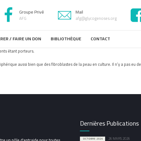
Groupe Privé
Mail
AFG
afg@glycogenoses.org
RER / FAIRE UN DON
BIBLIOTHÈQUE
CONTACT
nts étant porteurs.
phérique aussi bien que des fibroblastes de la peau en culture. Il n’y a pas eu de
Dernières Publications
26 MARS 2026
tre un pôle d'entraide pour toutes