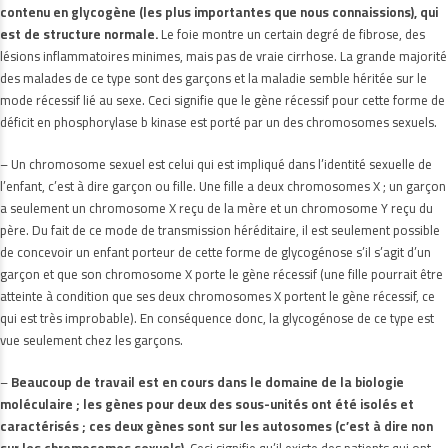
contenu en glycogène (les plus importantes que nous connaissions), qui
est de structure normale.
Le foie montre un certain degré de fibrose, des
lésions inflammatoires minimes, mais pas de vraie cirrhose. La grande majorité
des malades de ce type sont des garçons et la maladie semble héritée sur le
mode récessif lié au sexe. Ceci signifie que le gène récessif pour cette forme de
déficit en phosphorylase b kinase est porté par un des chromosomes sexuels.
– Un chromosome sexuel est celui qui est impliqué dans l’identité sexuelle de
l’enfant, c’est à dire garçon ou fille. Une fille a deux chromosomes X ; un garçon
a seulement un chromosome X reçu de la mère et un chromosome Y reçu du
père. Du fait de ce mode de transmission héréditaire, il est seulement possible
de concevoir un enfant porteur de cette forme de glycogénose s’il s’agit d’un
garçon et que son chromosome X porte le gène récessif (une fille pourrait être
atteinte à condition que ses deux chromosomes X portent le gène récessif, ce
qui est très improbable). En conséquence donc, la glycogénose de ce type est
vue seulement chez les garçons.
–
Beaucoup de travail est en cours dans le domaine de la biologie
moléculaire ; les gènes pour deux des sous-unités ont été isolés et
caractérisés ; ces deux gènes sont sur les autosomes (c’est à dire non