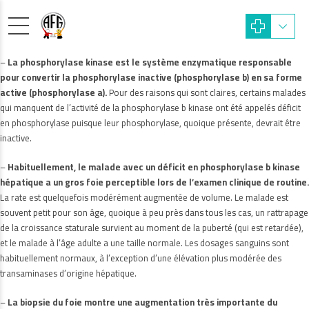
–
La phosphorylase kinase est le système enzymatique responsable
pour convertir la phosphorylase inactive (phosphorylase b) en sa forme
active (phosphorylase a).
Pour des raisons qui sont claires, certains malades
qui manquent de l’activité de la phosphorylase b kinase ont été appelés déficit
en phosphorylase puisque leur phosphorylase, quoique présente, devrait être
inactive.
–
Habituellement, le malade avec un déficit en phosphorylase b kinase
hépatique a un gros foie perceptible lors de l’examen clinique de routine.
La rate est quelquefois modérément augmentée de volume. Le malade est
souvent petit pour son âge, quoique à peu près dans tous les cas, un rattrapage
de la croissance staturale survient au moment de la puberté (qui est retardée),
et le malade à l’âge adulte a une taille normale. Les dosages sanguins sont
habituellement normaux, à l’exception d’une élévation plus modérée des
transaminases d’origine hépatique.
–
La biopsie du foie montre une augmentation très importante du