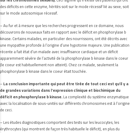
sur les chromosomes sexuels).
Ceci signifie qu’il existe des patients qui ont
des déficits en cette enzyme, hérités soit sur le mode récessif lié au sexe, soit
sur le mode autosomique récessif.
– Au fur et à mesure que les recherches progressent en ce domaine, nous
découvrons de nouveaux faits en rapport avec le déficit en phosphorylase b
kinase. Certains malades, en particulier des nourrissons, ont été décrits avec
une myopathie profonde à l’origine d’une hypotonie majeure. Une publication
récente a fait état d’un malade avec insuffisance cardiaque et un déficit
apparemment sévère de l’activité de la phosphorylase b kinase dans le coeur
(le coeur est habituellement non atteint). Chez ce malade, seulement la
phosphorylase b kinase dans le coeur était touchée.
–
La conclusion importante qui peut être tirée de tout ceci est qu’il y a
de grandes variations dans l’expression clinique et biochimique du
déficit en phosphorylase b kinase.
La complexité du système enzymatique
avec la localisation de sous-unités sur différents chromosomes est à l’origine
de ceci.
– Les études diagnostiques comportent des tests sur les leucocytes, les
érythrocytes (qui montrent de façon très habituelle le déficit), en plus du