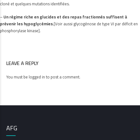
cloné et quelques mutations identifiées.
–
Un régime riche en glucides et des repas fractionnés suffisent à
prévenir les hypoglycémies.
[Voir aussi glycogénose de type VI par déficit en
phosphorylase kinase].
LEAVE A REPLY
You must be
logged in
to post a comment.
AFG