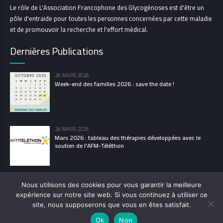
Le rôle de L'Association Francophone des Glycogénoses est d'être un
pôle d'entraide pour toutes les personnes concernées par cette maladie
et de promouvoir la recherche et l'effort médical.
Dernières Publications
26 MARS 2026
Week-end des familles 2026 : save the date !
26 MARS 2026
Mars 2026 : tableau des thérapies développées avec le
soutien de l'AFM-Téléthon
Nous utilisons des cookies pour vous garantir la meilleure
expérience sur notre site web. Si vous continuez à utiliser ce
© 2021 L’Association Francophone des Glycogénoses
site, nous supposerons que vous en êtes satisfait.
POLITIQUE DE CONFIDENTIALITÉ
MENTIONS LÉGALES
LES GLYCOGÉNOSES
Ok
Non