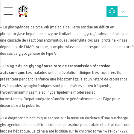
– La glycogénose de type VIb (maladie de Hers) est due au déficit en
phosphorylase hépatique, enzyme limitante de la glycogénolyse, activée par
une cascade de réactions enzymatiques : adénylate cyclase, protéine kinase
dépendant de l’AMP cyclique, phosphorylase kinase (responsable de la majorité
des cas de glycogénose de type VI).
–
Il s’agit d’une glycogénose rare de transmission récessive
autosomique.
Les malades ont une évolution clinique très modérée. Ils
présentent pendant l’enfance une hépatomégalie et un retard de croissance.
Les épisodes hypoglycémiques sont peu sévères et peu fréquents,
l’hypertransaminasémie et l’hyperlipidémie modérées et
inconstantes.L’hépatomégalie s’améliore généralement avec l’âge pour
disparaître à la puberté.
– Le diagnostic biochimique repose sur la mise en évidence d’une surcharge
glycogénique et d’un déficit partiel en phosphorylase totale et active dans une
biopsie hépatique. Le gène a été localisé sur le chromosome 14 (14q21-22),