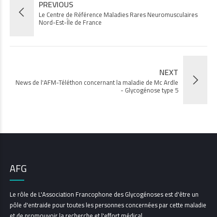
PREVIOUS
Le Centre de Référence Maladies Rares Neuromusculaires
Nord-Est-Île de France
NEXT
News de l'AFM-Téléthon concernant la maladie de Mc Ardle
- Glycogénose type 5
AFG
Le rôle de L'Association Francophone des Glycogénoses est d'être un
pôle d'entraide pour toutes les personnes concernées par cette maladie
et de promouvoir la recherche et l'effort médical.