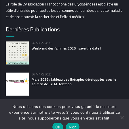
Le rôle de L'Association Francophone des Glycogénoses est d'être un
pôle d'entraide pour toutes les personnes concernées par cette maladie
et de promouvoir la recherche et l'effort médical.
Dernières Publications
26 MARS 2026
Week-end des familles 2026 : save the date !
26 MARS 2026
Mars 2026 : tableau des thérapies développées avec le
soutien de l'AFM-Téléthon
Nous utilisons des cookies pour vous garantir la meilleure
expérience sur notre site web. Si vous continuez à utiliser ce
© 2021 L’Association Francophone des Glycogénoses
site, nous supposerons que vous en êtes satisfait.
POLITIQUE DE CONFIDENTIALITÉ
MENTIONS LÉGALES
LES GLYCOGÉNOSES
Ok
Non