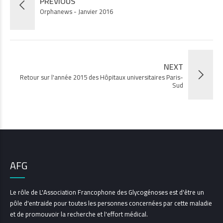
PREVIOUS
Orphanews - Janvier 2016
NEXT
Retour sur l'année 2015 des Hôpitaux universitaires Paris-
Sud
AFG
Le rôle de L'Association Francophone des Glycogénoses est d'être un
pôle d'entraide pour toutes les personnes concernées par cette maladie
et de promouvoir la recherche et l'effort médical.