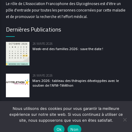
Le rôle de L'Association Francophone des Glycogénoses est d'être un
pôle d'entraide pour toutes les personnes concernées par cette maladie
et de promouvoir la recherche et l'effort médical.
Dernières Publications
26 MARS 2026
Week-end des familles 2026 : save the date !
26 MARS 2026
Mars 2026 : tableau des thérapies développées avec le
soutien de l'AFM-Téléthon
Nous utilisons des cookies pour vous garantir la meilleure
expérience sur notre site web. Si vous continuez à utiliser ce
© 2021 L’Association Francophone des Glycogénoses
site, nous supposerons que vous en êtes satisfait.
POLITIQUE DE CONFIDENTIALITÉ
MENTIONS LÉGALES
LES GLYCOGÉNOSES
Ok
Non
CONTACT