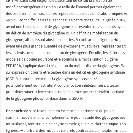
CRISPR-Cas9 sont disponibles, facilitant de ce fait la création de
modèles transgéniques ciblés. La taille de l’animal permet également
des prélèvements musculaires répétés et des études métabolomiques
in
vivo
qui sont difficiles à réaliser chez les petits rongeurs. La lignée pHu+,
ayant une faible quantité de glycogène, représenterait les patients ayant
un déficit de synthèse du glycogène ou un déficit de mobilisation du
glycogène, affaiblissant ainsi les muscles. A contrario, la lignée pHu-,
ayant une plus grande quantité de glycogène musculaire, représenterait
les patients avec une accumulation de glycogène. Ensuite, les différents
modèles de poulet pourront être soumis à la modélisation du gène
PPP1R3A, impliqué dans la régulation du métabolisme du glycogène. Sa
surexpression pourra être testée dans un déficit en glycogène synthase
(GSD 0b) pour surexprimer la glycogène synthase et rétablir
potentiellement son activité. A contrario, son inhibition sera à tester
pour déterminer si lever son action inhibitrice pourrait rétablir l’activité
de la glycogène phosphorylase dans la GSD V.
En conclusion
, ce travail met en évidence la pertinence du poulet
comme modèle animal complémentaire pour l’étude des glycogénoses
musculaires, tant sur le plan physiopathologique que thérapeutique. Les
lignées pHu offrent des modèles naturels contrastés du métabolisme du