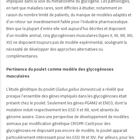
impliquée dans la voie du métabolisme du glycogène. Ces pathologies,
en tant que maladies rares, sont difficiles à étudier, notamment en
raison du nombre limité de patients, du manque de modèles adaptés et
d’un retour sur investissement faible pour l’industrie pharmaceutique.
Bien que la plupart d’entre elle soit aujourd’hui décrites et disposent
d’un modèle animal, cinq glycogénoses musculaires (types X, XII, XIII, XIV,
XV) ne disposent toujours pas de modèle expérimental, soulignant la
nécessité de développer des approches alternatives ou
complémentaires.
Pertinence du poulet comme modèle des glycogénoses
musculaires
L’étude génétique du poulet (
Gallus gallus domesticus
) a révélé que
presque l’ensemble des gènes impliqués dans les glycogénoses était
présent chez le poulet. Seulement les gènes PGAM2 et ENO3, dont la
mutation induit respectivement les GSD X et XIII, sont absents du
génome aviaire. Dans une perspective de développement de modèles
animaux par modification génétique CRISPR-Cas9 pour des
glycogénoses ne disposant pas encore de modèle, le poulet apparait
particulièrement intéressant pour les GSD XII et XIV. Par ailleurs, pour les