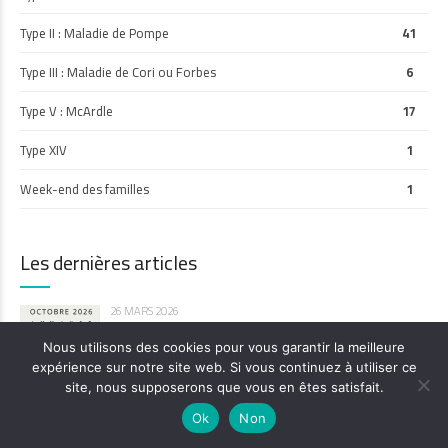
Type II : Maladie de Pompe
41
Type III : Maladie de Cori ou Forbes
6
Type V : McArdle
17
Type XIV
1
Week-end des familles
1
Les dernières articles
26 MARS 2026
Week-end des familles 2026 : save the date !
Nous utilisons des cookies pour vous garantir la meilleure
expérience sur notre site web. Si vous continuez à utiliser ce
site, nous supposerons que vous en êtes satisfait.
26 MARS 2026
Ok
Non
Mars 2026 : tableau des thérapies développées avec le