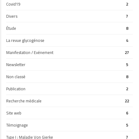
Covid19
2
Divers
7
Étude
8
La revue glycogénose
4
Manifestation / Evénement
27
Newsletter
5
Non classé
8
Publication
2
Recherche médicale
22
Site web
6
Témoignage
5
Type I : Maladie Von Gierke
7