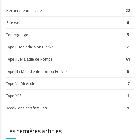
Recherche médicale
22
Site web
6
Témoignage
5
Type I : Maladie Von Gierke
7
Type II : Maladie de Pompe
41
Type III : Maladie de Cori ou Forbes
6
Type V : McArdle
17
Type XIV
1
Week-end des familles
1
Les dernières articles