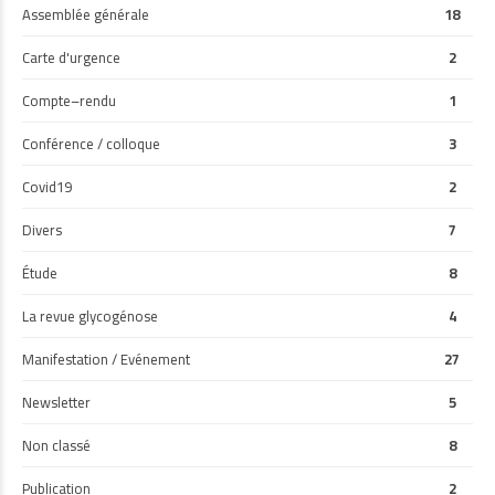
Assemblée générale
18
Carte d'urgence
2
Compte–rendu
1
Conférence / colloque
3
Covid19
2
Divers
7
Étude
8
La revue glycogénose
4
Manifestation / Evénement
27
Newsletter
5
Non classé
8
Publication
2