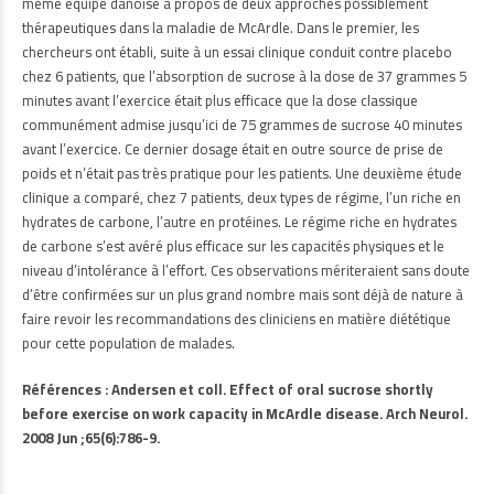
même équipe danoise à propos de deux approches possiblement
thérapeutiques dans la maladie de McArdle. Dans le premier, les
chercheurs ont établi, suite à un essai clinique conduit contre placebo
chez 6 patients, que l’absorption de sucrose à la dose de 37 grammes 5
minutes avant l’exercice était plus efficace que la dose classique
communément admise jusqu’ici de 75 grammes de sucrose 40 minutes
avant l’exercice. Ce dernier dosage était en outre source de prise de
poids et n’était pas très pratique pour les patients. Une deuxième étude
clinique a comparé, chez 7 patients, deux types de régime, l’un riche en
hydrates de carbone, l’autre en protéines. Le régime riche en hydrates
de carbone s’est avéré plus efficace sur les capacités physiques et le
niveau d’intolérance à l’effort. Ces observations mériteraient sans doute
d’être confirmées sur un plus grand nombre mais sont déjà de nature à
faire revoir les recommandations des cliniciens en matière diététique
pour cette population de malades.
Références : Andersen et coll. Effect of oral sucrose shortly
before exercise on work capacity in McArdle disease. Arch Neurol.
2008 Jun ;65(6):786-9.