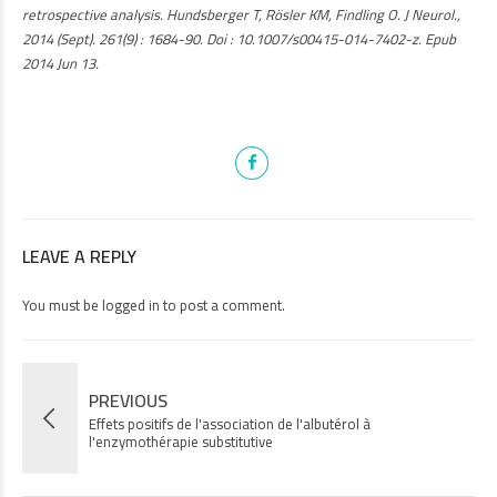
retrospective analysis. Hundsberger T, Rösler KM, Findling O. J Neurol.,
2014 (Sept). 261(9) : 1684-90. Doi : 10.1007/s00415-014-7402-z. Epub
2014 Jun 13.
LEAVE A REPLY
You must be
logged in
to post a comment.
PREVIOUS
Effets positifs de l'association de l'albutérol à
l'enzymothérapie substitutive