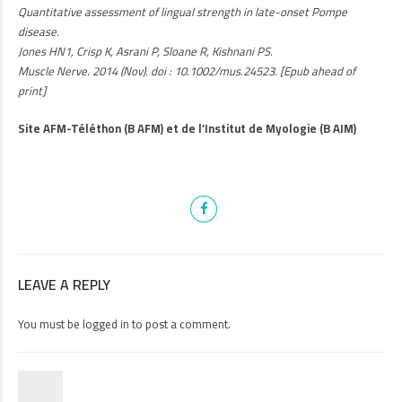
Quantitative assessment of lingual strength in late-onset Pompe
disease.
Jones HN1, Crisp K, Asrani P, Sloane R, Kishnani PS.
Muscle Nerve. 2014 (Nov). doi : 10.1002/mus.24523. [Epub ahead of
print]
Site AFM-Téléthon (B AFM) et de l’Institut de Myologie (B AIM)
LEAVE A REPLY
You must be
logged in
to post a comment.