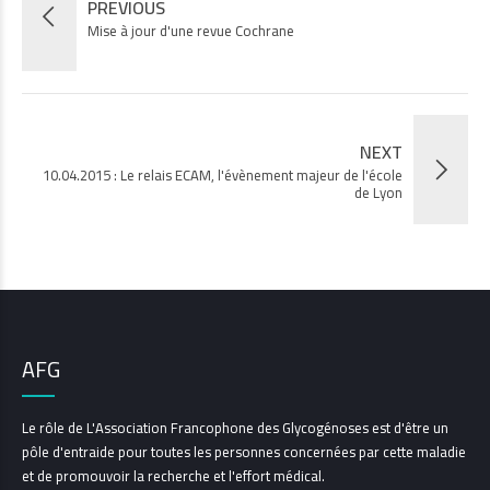
PREVIOUS
Mise à jour d'une revue Cochrane
NEXT
10.04.2015 : Le relais ECAM, l'évènement majeur de l'école
de Lyon
AFG
Le rôle de L'Association Francophone des Glycogénoses est d'être un
pôle d'entraide pour toutes les personnes concernées par cette maladie
et de promouvoir la recherche et l'effort médical.