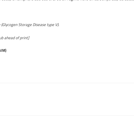
 (Glycogen Storage Disease type V).
b ahead of print]
AIM)