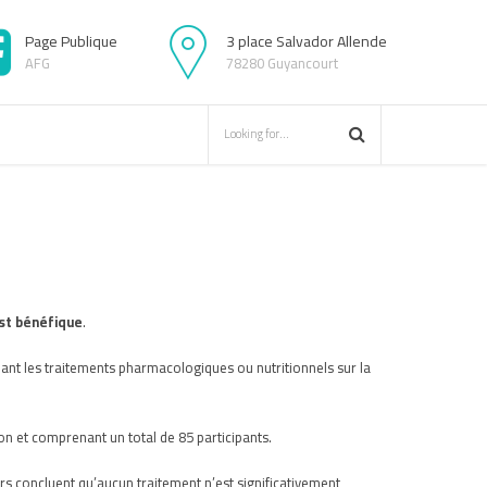
Page Publique
3 place Salvador Allende
AFG
78280 Guyancourt
est bénéfique
.
rnant les traitements pharmacologiques ou nutritionnels sur la
ion et comprenant un total de 85 participants.
urs concluent qu’aucun traitement n’est significativement