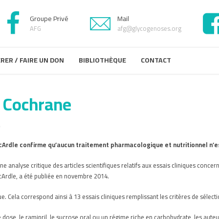
Groupe Privé
Mail
AFG
afg@glycogenoses.org
RER / FAIRE UN DON
BIBLIOTHÈQUE
CONTACT
e Cochrane
0
cArdle confirme qu’aucun traitement pharmacologique et nutritionnel n’
e analyse critique des articles scientifiques relatifs aux essais cliniques conce
cArdle, a été publiée en novembre 2014.
e. Cela correspond ainsi à 13 essais cliniques remplissant les critères de sélect
 dose, le ramipril, le sucrose oral ou un régime riche en carbohydrate, les aute