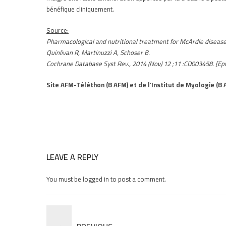
bénéfique cliniquement.
Source:
Pharmacological and nutritional treatment for McArdle disease
Quinlivan R, Martinuzzi A, Schoser B.
Cochrane Database Syst Rev., 2014 (Nov) 12 ;11 :CD003458. [Epu
Site AFM-Téléthon (B AFM) et de l’Institut de Myologie (B 
LEAVE A REPLY
You must be
logged in
to post a comment.