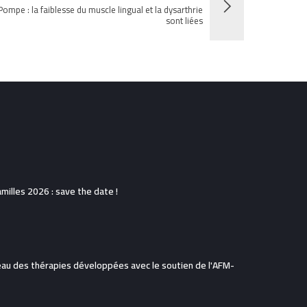
ompe : la faiblesse du muscle lingual et la dysarthrie
sont liées
illes 2026 : save the date !
eau des thérapies développées avec le soutien de l'AFM-